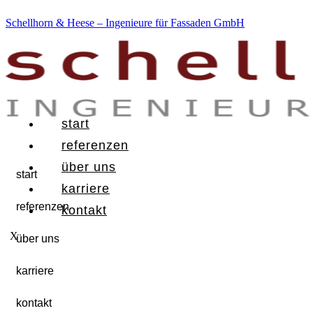
Schellhorn & Heese – Ingenieure für Fassaden GmbH
start
referenzen
über uns
start
karriere
referenzen
kontakt
X
über uns
karriere
kontakt