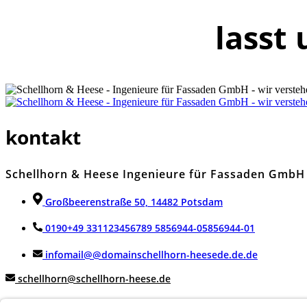
lasst
kontakt
Schellhorn & Heese Ingenieure für Fassaden GmbH
Großbeerenstraße 50, 14482 Potsdam
0190
+49 331
123456789
5856944-0
5856944-0
1
info
mail
@
@
domain
schellhorn-heese
de
.de
.de
schellhorn@schellhorn-heese.de
impressum